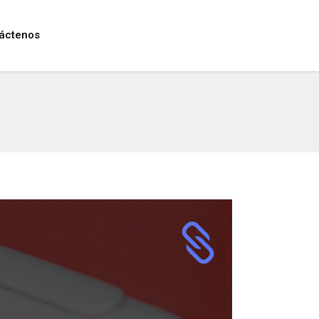
áctenos