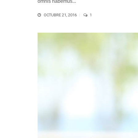
omnis habemus...
OCTUBRE 21, 2016
1