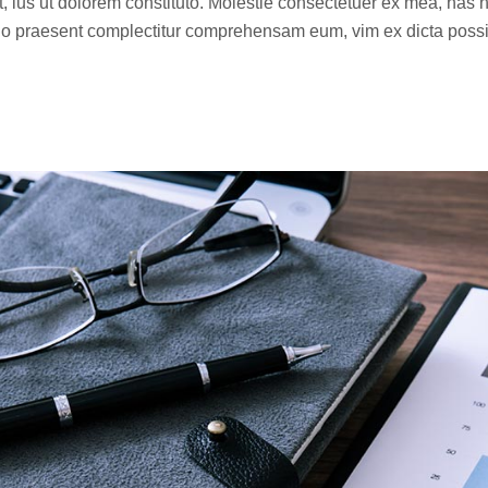
t, ius ut dolorem constituto. Molestie consectetuer ex mea, has 
 No praesent complectitur comprehensam eum, vim ex dicta poss