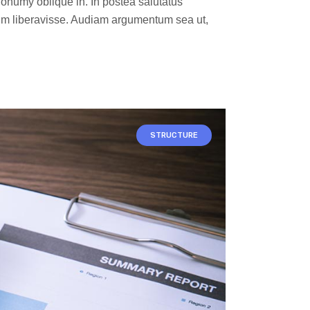
nonumy oblique in. In postea salutatus
im liberavisse. Audiam argumentum sea ut,
STRUCTURE