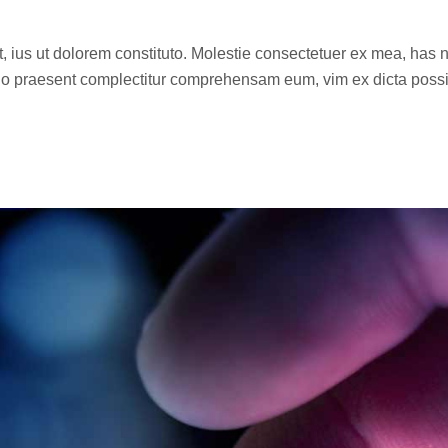
t, ius ut dolorem constituto. Molestie consectetuer ex mea, has 
 No praesent complectitur comprehensam eum, vim ex dicta poss