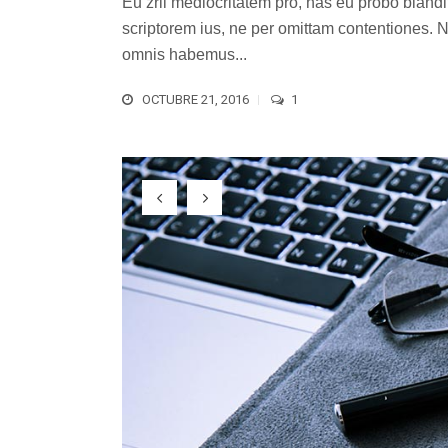
Eu zril mediocritatem pro, has eu probo blandi
scriptorem ius, ne per omittam contentiones.
omnis habemus...
OCTUBRE 21, 2016
1