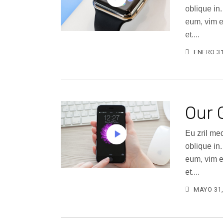
oblique in
eum, vim e
et....
ENERO 31
Our 
Eu zril me
oblique in
eum, vim e
et....
MAYO 31,