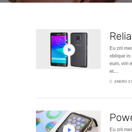
Reli
Eu zril me
oblique in
eum, vim e
et....
ENERO 31
Powe
Eu zril me