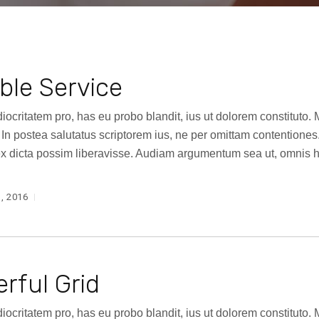
able Service
diocritatem pro, has eu probo blandit, ius ut dolorem constitut
. In postea salutatus scriptorem ius, ne per omittam contentio
x dicta possim liberavisse. Audiam argumentum sea ut, omnis h
, 2016
rful Grid
diocritatem pro, has eu probo blandit, ius ut dolorem constitut