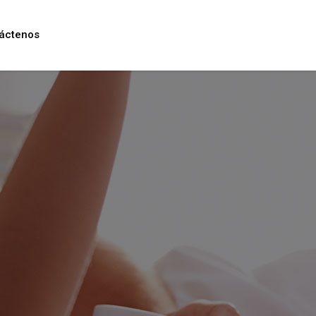
áctenos