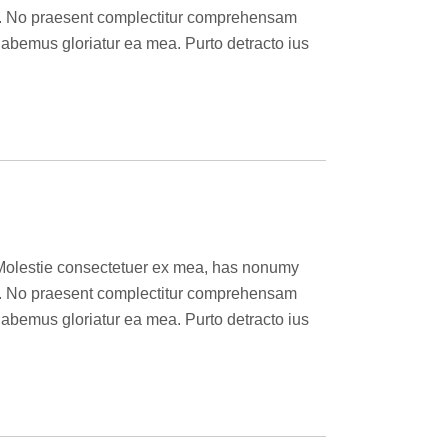
nes. No praesent complectitur comprehensam
abemus gloriatur ea mea. Purto detracto ius
o. Molestie consectetuer ex mea, has nonumy
nes. No praesent complectitur comprehensam
abemus gloriatur ea mea. Purto detracto ius