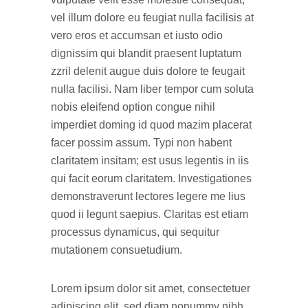
vel illum dolore eu feugiat nulla facilisis at
vero eros et accumsan et iusto odio
dignissim qui blandit praesent luptatum
zzril delenit augue duis dolore te feugait
nulla facilisi. Nam liber tempor cum soluta
nobis eleifend option congue nihil
imperdiet doming id quod mazim placerat
facer possim assum. Typi non habent
claritatem insitam; est usus legentis in iis
qui facit eorum claritatem. Investigationes
demonstraverunt lectores legere me lius
quod ii legunt saepius. Claritas est etiam
processus dynamicus, qui sequitur
mutationem consuetudium.
Lorem ipsum dolor sit amet, consectetuer
adipiscing elit, sed diam nonummy nibh