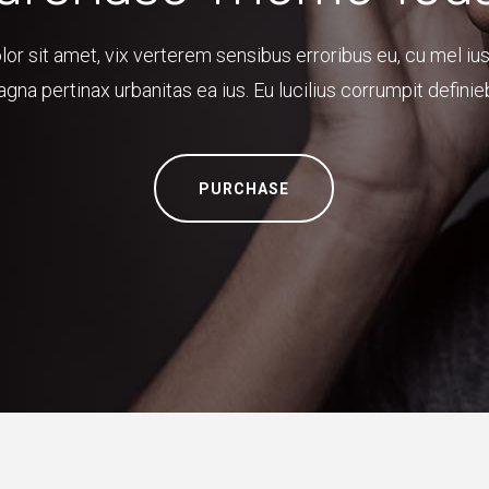
r sit amet, vix verterem sensibus erroribus eu, cu mel ius
gna pertinax urbanitas ea ius. Eu lucilius corrumpit definie
PURCHASE