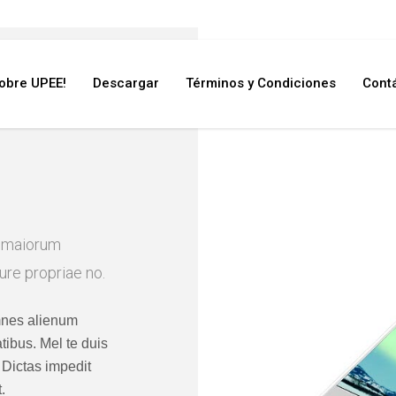
Sobre UPEE!
Descargar
Términos y Condiciones
Cont
h
d maiorum
iure propriae no.
mnes alienum
atibus. Mel te duis
 Dictas impedit
.