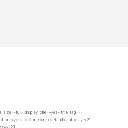
ze=»full» display_title=»yes» title_tag=»»
utton=»yes» button_skin=»default» autoplay=»3″
ts=»12″]