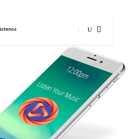
áctenos