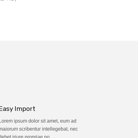
Easy Import
Lorem ipsum dolor sit amet, eum ad
maiorum scribentur intellegebat, nec
debet iriure propriae no.