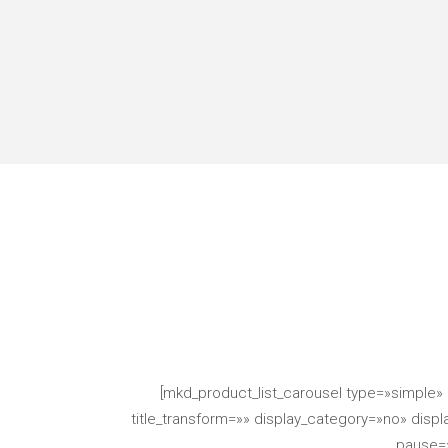
[mkd_product_list_carousel type=»simple» 
title_transform=»» display_category=»no» disp
pause=»