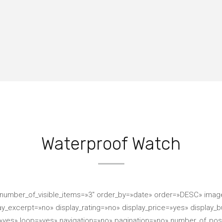
Waterproof Watch
number_of_visible_items=»3″ order_by=»date» order=»DESC» image_si
lay_excerpt=»no» display_rating=»no» display_price=»yes» display_b
yes» loop=»yes» navigation=»no» pagination=»no» number_of_pos