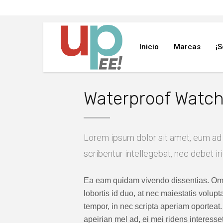
Inicio
Marcas
¡
Waterproof Watc
Lorem ipsum dolor sit amet, eum a
scribentur intellegebat, nec debet ir
Ea eam quidam vivendo dissentias. O
lobortis id duo, at nec maiestatis volupt
tempor, in nec scripta aperiam oporteat.
apeirian mel ad, ei mei ridens interesset