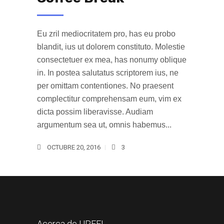
Eu zril mediocritatem pro, has eu probo
blandit, ius ut dolorem constituto. Molestie
consectetuer ex mea, has nonumy oblique
in. In postea salutatus scriptorem ius, ne
per omittam contentiones. No praesent
complectitur comprehensam eum, vim ex
dicta possim liberavisse. Audiam
argumentum sea ut, omnis habemus...
OCTUBRE 20, 2016
3
Acerca de UPEE!