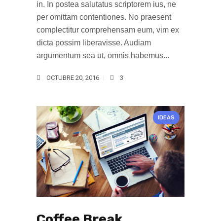
in. In postea salutatus scriptorem ius, ne
per omittam contentiones. No praesent
complectitur comprehensam eum, vim ex
dicta possim liberavisse. Audiam
argumentum sea ut, omnis habemus...
OCTUBRE 20, 2016
3
IDEAS
Coffee Break