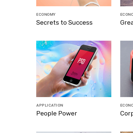
ECONOMY
ECON
Secrets to Success
Grea
APPLICATION
ECON
People Power
Cor