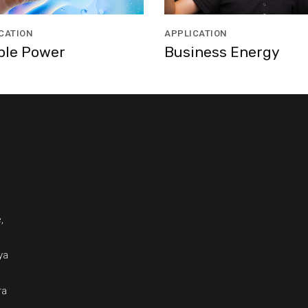
CATION
APPLICATION
ple Power
Business Energy
,
ya
ra